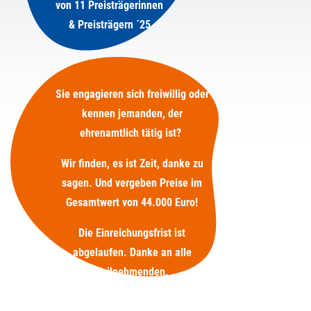
von 11 Preisträgerinnen
& Preisträgern ´25
Sie engagieren sich freiwillig oder
kennen jemanden, der
ehrenamtlich tätig ist?
Wir finden, es ist Zeit, danke zu
sagen. Und vergeben Preise im
Gesamtwert von 44.000 Euro!
Die Einreichungsfrist ist
abgelaufen. Danke an alle
Teilnehmenden.