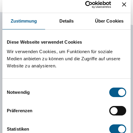
Zustimmung
Details
Über Cookies
In Niedersachsen engagieren sich mehr als
Diese Webseite verwendet Cookies
drei Millionen Menschen ehrenamtlich. Das
Wir verwenden Cookies, um Funktionen für soziale
möchten wir würdigen und weitere
Medien anbieten zu können und die Zugriffe auf unsere
Website zu analysieren.
Bürgerinnen und Bürger für das Ehrenamt
begeistern.
Einwilligungsauswahl
Notwendig
Der seit 2004 gemeinsam von der
Landesregierung, den niedersächsischen
Präferenzen
Sparkassen und den VGH Versicherungen
ausgelobte Wettbewerb hat eine große
Statistiken