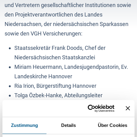
und Vertretern gesellschaftlicher Institutionen sowie
den Projektverantwortlichen des Landes
Niedersachsen, der niedersächsischen Sparkassen
sowie den VGH Versicherungen:
Staatssekretär Frank Doods, Chef der
Niedersächsischen Staatskanzlei
Miriam Heuermann, Landesjugendpastorin, Ev.
Landeskirche Hannover
Ria Irion, Bürgerstiftung Hannover
Tolga Özbek-Hanke, Abteilungsleiter
Unternehmenskommunikation, VGH
Versicherungen
Kerstin Peters, Geschäftsbereichsleiterin Markt,
Zustimmung
Details
Über Cookies
Sparkassenverband Niedersachsen